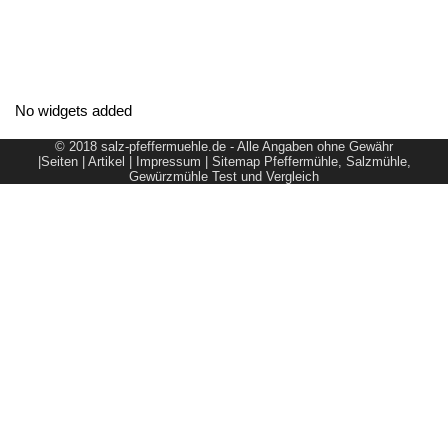
No widgets added
© 2018 salz-pfeffermuehle.de - Alle Angaben ohne Gewähr
|
Seiten
|
Artikel
|
Impressum
|
Sitemap
Pfeffermühle, Salzmühle,
Gewürzmühle Test und Vergleich