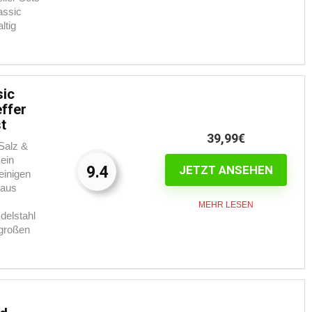
assic
ltig
sic
ffer
t
39,99€
Salz &
 ein
9.4
JETZT ANSEHEN
einigen
raus
MEHR LESEN
delstahl
großen