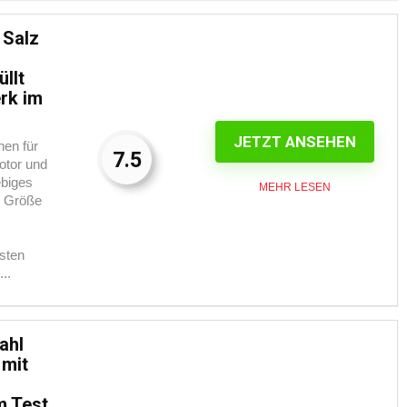
 Salz
llt
rk im
JETZT ANSEHEN
nen für
7.5
otor und
ebiges
MEHR LESEN
r Größe
sten
..
ahl
 mit
m Test