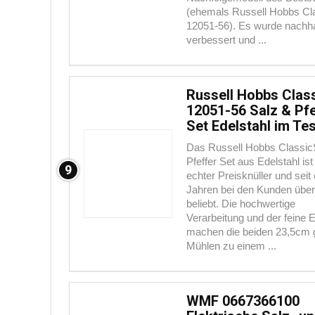
(ehemals Russell Hobbs Cl
12051-56). Es wurde nachha
verbessert und ...
Russell Hobbs Clas
12051-56 Salz & Pfe
Set Edelstahl im Tes
Das Russell Hobbs Classic
Pfeffer Set aus Edelstahl ist
9
echter Preisknüller und seit 
Jahren bei den Kunden übe
beliebt. Die hochwertige
Verarbeitung und der feine E
machen die beiden 23,5cm 
Mühlen zu einem ...
WMF 0667366100