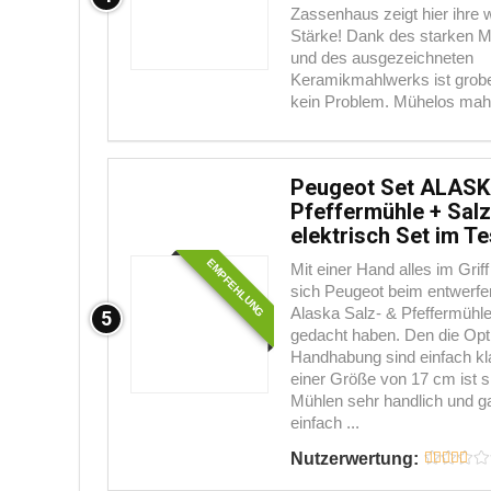
Zassenhaus zeigt hier ihre 
Stärke! Dank des starken M
und des ausgezeichneten
Keramikmahlwerks ist grob
kein Problem. Mühelos mahlt
Peugeot Set ALAS
Pfeffermühle + Sal
elektrisch Set im Te
EMPFEHLUNG
Mit einer Hand alles im Grif
sich Peugeot beim entwerfe
Alaska Salz- & Pfeffermühl
5
gedacht haben. Den die Opt
Handhabung sind einfach kl
einer Größe von 17 cm ist s
Mühlen sehr handlich und g
einfach ...
Nutzerwertung: