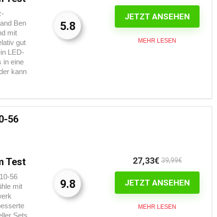
z-
JETZT ANSEHEN
 and Ben
5.8
nd mit
MEHR LESEN
lativ gut
ein LED-
 in eine
ider kann
0-56
27,33€
m Test
39,99€
10-56
9.8
JETZT ANSEHEN
hle mit
werk
besserte
MEHR LESEN
ller Sets