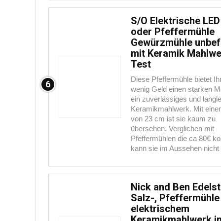
S/O Elektrische LED
oder Pfeffermühle
Gewürzmühle unbefü
mit Keramik Mahlwe
Test
Diese Pfeffermühle bietet Ih
6
wenig Geld einen starken M
ein zuverlässiges und langl
Keramikmahlwerk. Mit eine
von 23 cm ist sie kaum zu
übersehen. Verglichen mit
Pfeffermühlen die ca 80€ ko
kann sie im Aussehen nicht .
Nick and Ben Edelst
Salz-, Pfeffermühle
elektrischem
Keramikmahlwerk i