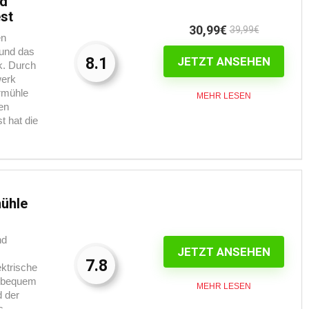
nd
st
30,99€
39,99€
en
und das
8.1
JETZT ANSEHEN
k. Durch
werk
ermühle
MEHR LESEN
en
t hat die
mühle
nd
JETZT ANSEHEN
7.8
ektrische
h bequem
MEHR LESEN
d der
s