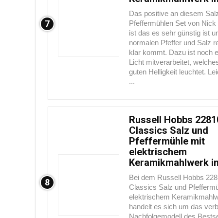
Das positive an diesem Sal
7
Pfeffermühlen Set von Nick
ist das es sehr günstig ist u
normalen Pfeffer und Salz re
klar kommt. Dazu ist noch 
Licht mitverarbeitet, welches
guten Helligkeit leuchtet. Le
...
Russell Hobbs 2281
Classics Salz und
Pfeffermühle mit
elektrischem
Keramikmahlwerk i
Bei dem Russell Hobbs 228
8
Classics Salz und Pfeffermü
elektrischem Keramikmahl
handelt es sich um das ver
Nachfolgemodell des Bestse