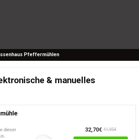
ssenhaus Pfeffermühlen
ektronische & manuelles
rmühle
32,70€
e dieser
41,95€
us.