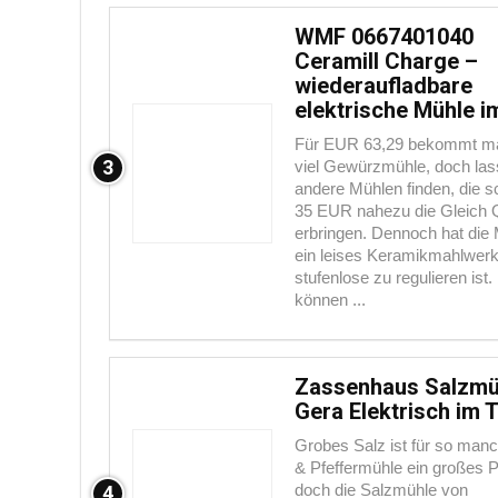
WMF 0667401040
Ceramill Charge –
wiederaufladbare
elektrische Mühle i
Für EUR 63,29 bekommt man
3
viel Gewürzmühle, doch las
andere Mühlen finden, die s
35 EUR nahezu die Gleich Q
erbringen. Dennoch hat die
ein leises Keramikmahlwer
stufenlose zu regulieren ist
können ...
Zassenhaus Salzmü
Gera Elektrisch im 
Grobes Salz ist für so manc
& Pfeffermühle ein großes 
doch die Salzmühle von
4