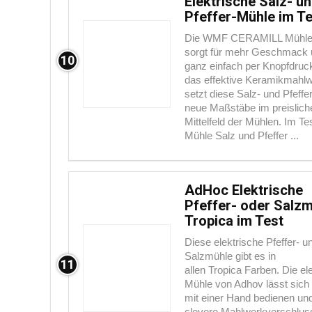
Elektrische Salz- u
Pfeffer-Mühle im Te
Die WMF CERAMILL Mühl
sorgt für mehr Geschmack 
10
ganz einfach per Knopfdruc
das effektive Keramikmahl
setzt diese Salz- und Pfeff
neue Maßstäbe im preislich
Mittelfeld der Mühlen. Im Tes
Mühle Salz und Pfeffer ...
AdHoc Elektrische
Pfeffer- oder Salz
Tropica im Test
Diese elektrische Pfeffer- u
Salzmühle gibt es in
11
allen Tropica Farben. Die el
Mühle von Adhov lässt sic
mit einer Hand bedienen un
clevere Mahlwerkverschlus