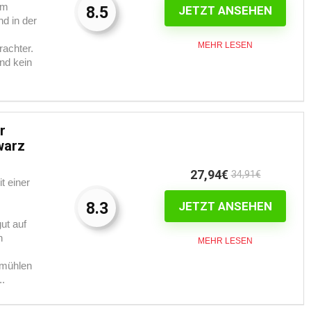
em
8.5
JETZT ANSEHEN
d in der
MEHR LESEN
rachter.
und kein
r
warz
27,94€
34,91€
t einer
8.3
JETZT ANSEHEN
ut auf
n
MEHR LESEN
ermühlen
..