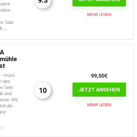
9.3
wahre
otors
MEHR LESEN
es Salz
 ...
KA
zmühle
st
f - muss
99,00€
n des
en Sets
10
JETZT ANSEHEN
ik und
asse. Mit
MEHR LESEN
ind die
anz