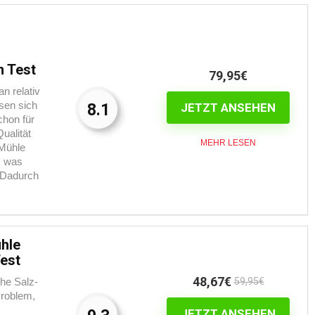
m Test
79,95€
 relativ
sen sich
8.1
JETZT ANSEHEN
chon für
ualität
MEHR LESEN
 Mühle
k was
. Dadurch
hle
Test
48,67€
he Salz-
59,95€
Problem,
JETZT ANSEHEN