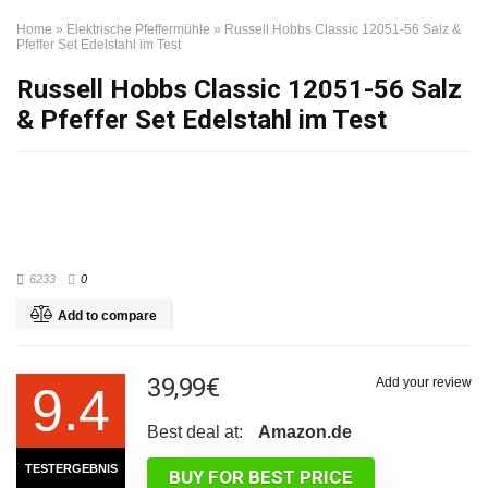
Home
»
Elektrische Pfeffermühle
»
Russell Hobbs Classic 12051-56 Salz &
Pfeffer Set Edelstahl im Test
Russell Hobbs Classic 12051-56 Salz
& Pfeffer Set Edelstahl im Test
6233
0
Add to compare
39,99€
Add your review
9.4
Best deal at:
Amazon.de
TESTERGEBNIS
BUY FOR BEST PRICE