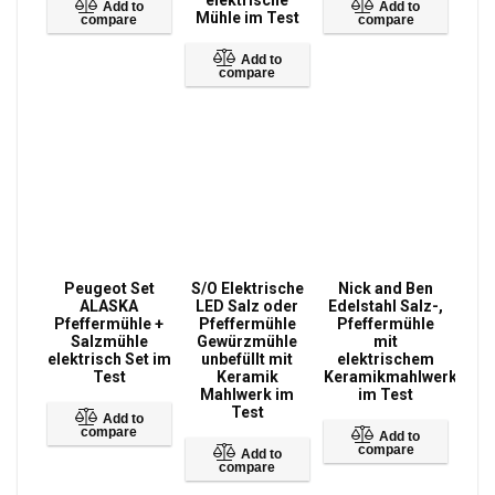
Add to
Add to
Mühle im Test
compare
compare
Add to
compare
Peugeot Set
S/O Elektrische
Nick and Ben
ALASKA
LED Salz oder
Edelstahl Salz-,
Pfeffermühle +
Pfeffermühle
Pfeffermühle
Salzmühle
Gewürzmühle
mit
elektrisch Set im
unbefüllt mit
elektrischem
Test
Keramik
Keramikmahlwerk
Mahlwerk im
im Test
Test
Add to
compare
Add to
compare
Add to
compare