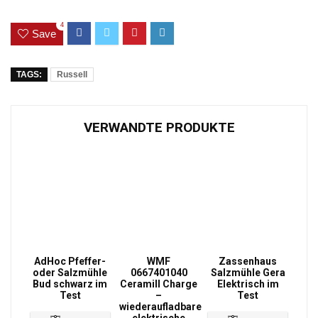
4
Save
TAGS:
Russell
VERWANDTE PRODUKTE
AdHoc Pfeffer-
WMF
Zassenhaus
oder Salzmühle
0667401040
Salzmühle Gera
Bud schwarz im
Ceramill Charge
Elektrisch im
Test
–
Test
wiederaufladbare
elektrische